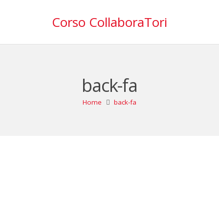
Corso CollaboraTori
back-fa
Home
back-fa