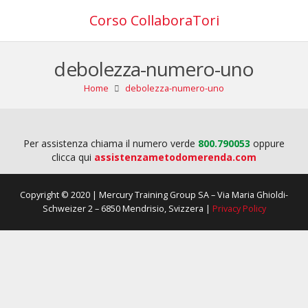
Corso CollaboraTori
debolezza-numero-uno
Home
debolezza-numero-uno
Per assistenza chiama il numero verde
800.790053
oppure
clicca qui
assistenzametodomerenda.com
Copyright © 2020 | Mercury Training Group SA – Via Maria Ghioldi-
Schweizer 2 – 6850 Mendrisio, Svizzera |
Privacy Policy